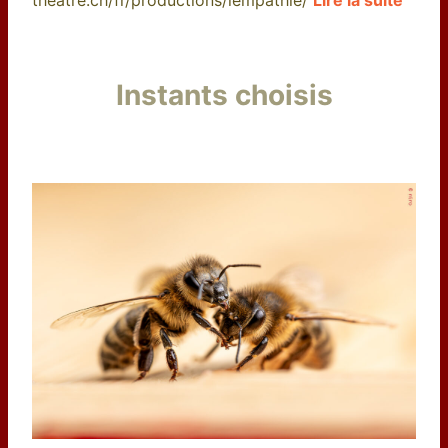
theatre.ch/fr/productions/lempathie/
Lire la suite
Instants choisis